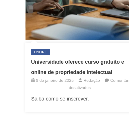
ONLINE
Universidade oferece curso gratuito e
online de propriedade intelectual
9 de janeiro de 2025
Redação
Comentár
em
desativados
Universidade
Saiba como se inscrever.
oferece
curso
gratuito
e