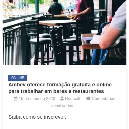
ONLINE
Ambev oferece formação gratuita e online
para trabalhar em bares e restaurantes
15 de maio de 2023
Redação
Comentários
em
desativados
Ambev
Saiba como se inscrever.
oferece
formação