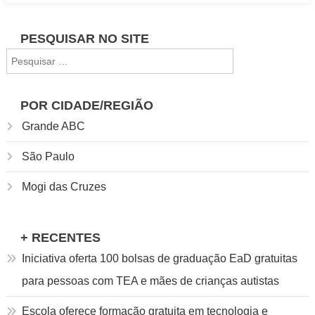
gratuita
e
PESQUISAR NO SITE
online
Pesquisar
para
por:
trabalhar
em
POR CIDADE/REGIÃO
bares
Grande ABC
e
restaurantes
São Paulo
Mogi das Cruzes
+ RECENTES
Iniciativa oferta 100 bolsas de graduação EaD gratuitas
para pessoas com TEA e mães de crianças autistas
Escola oferece formação gratuita em tecnologia e