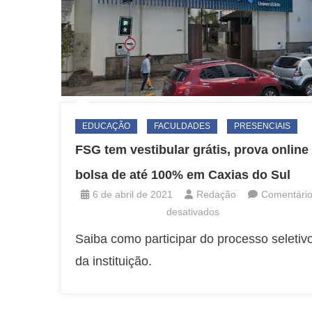
EDUCAÇÃO
FACULDADES
PRESENCIAIS
FSG tem vestibular grátis, prova online
bolsa de até 100% em Caxias do Sul
6 de abril de 2021
Redação
Comentári
em
desativados
FSG
Saiba como participar do processo seletiv
tem
da instituição.
vestibular
grátis,
prova