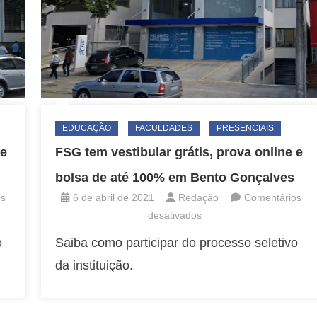
EDUCAÇÃO
FACULDADES
PRESENCIAIS
 e
FSG tem vestibular grátis, prova online e
bolsa de até 100% em Bento Gonçalves
os
6 de abril de 2021
Redação
Comentários
em
desativados
FSG
o
Saiba como participar do processo seletivo
tem
da instituição.
vestibular
grátis,
prova