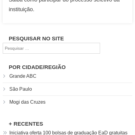
tem
instituição.
vestibular
grátis
com
prova
PESQUISAR NO SITE
online
Pesquisar
e
por:
bolsa
de
POR CIDADE/REGIÃO
até
Grande ABC
100%
São Paulo
Mogi das Cruzes
+ RECENTES
Iniciativa oferta 100 bolsas de graduação EaD gratuitas