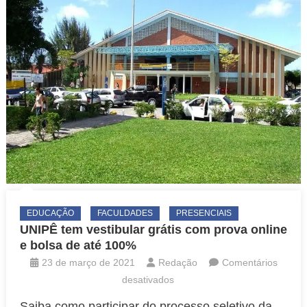
EDUCAÇÃO
FACULDADES
PRESENCIAIS
UNIPÊ tem vestibular grátis com prova online
e bolsa de até 100%
23 de março de 2021
Redação
Comentários
em
desativados
UNIPÊ
Saiba como participar do processo seletivo da