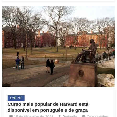
de
Harvard
está
disponível
em
português
e
de
graça
ONLINE
Curso mais popular de Harvard está
disponível em português e de graça
15 de fevereiro de 2023
Redação
Comentários