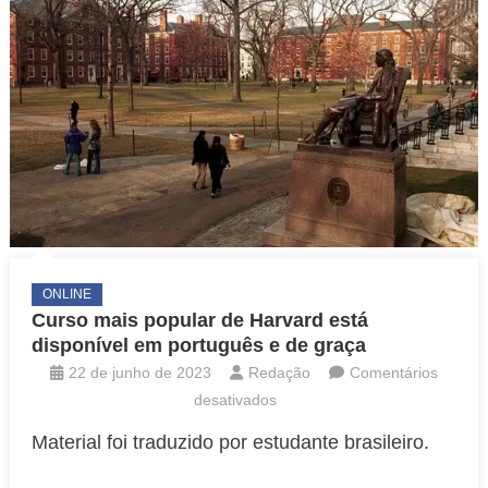
ONLINE
Curso mais popular de Harvard está
disponível em português e de graça
22 de junho de 2023
Redação
Comentários
em
desativados
Curso
Material foi traduzido por estudante brasileiro.
mais
popular