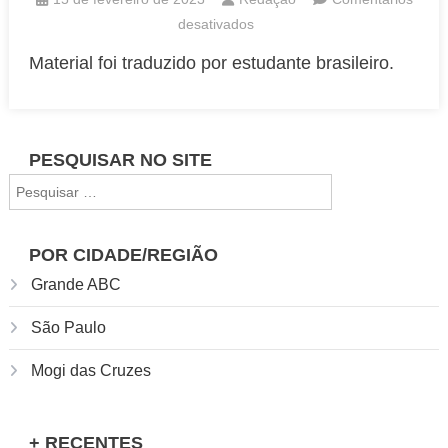
em
desativados
Curso
Material foi traduzido por estudante brasileiro.
mais
popular
de
Harvard
PESQUISAR NO SITE
está
Pesquisar
disponível
por:
em
português
POR CIDADE/REGIÃO
e
Grande ABC
de
graça
São Paulo
Mogi das Cruzes
+ RECENTES