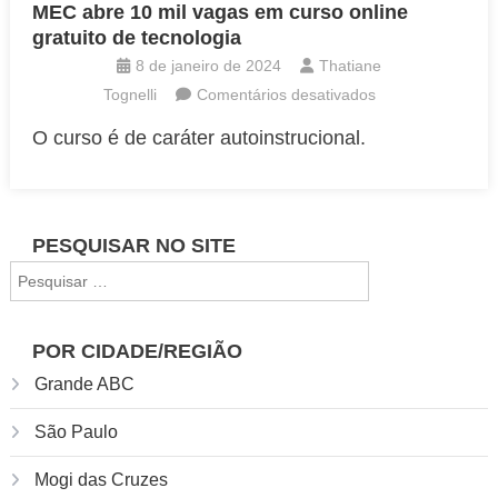
MEC abre 10 mil vagas em curso online
gratuito de tecnologia
8 de janeiro de 2024
Thatiane
em
Tognelli
Comentários desativados
MEC
O curso é de caráter autoinstrucional.
abre
10
mil
vagas
PESQUISAR NO SITE
em
Pesquisar
curso
por:
online
gratuito
POR CIDADE/REGIÃO
de
Grande ABC
tecnologia
São Paulo
Mogi das Cruzes