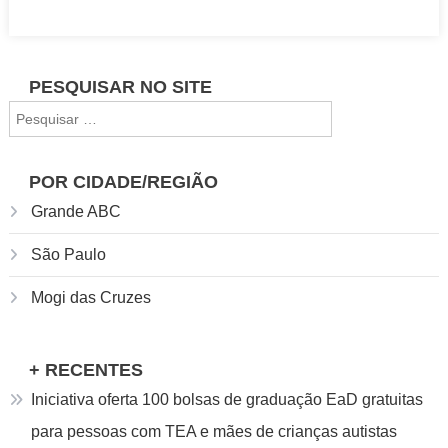
gratuito
online
de
PESQUISAR NO SITE
Economia
Pesquisar
Circular
por:
POR CIDADE/REGIÃO
Grande ABC
São Paulo
Mogi das Cruzes
+ RECENTES
Iniciativa oferta 100 bolsas de graduação EaD gratuitas
para pessoas com TEA e mães de crianças autistas