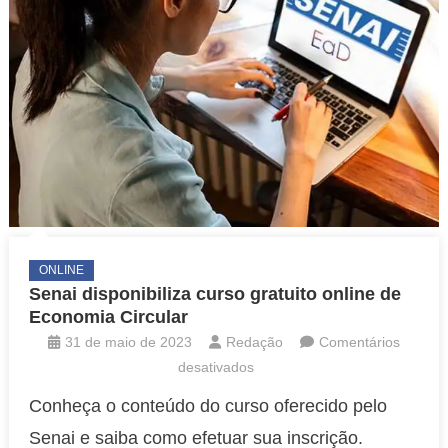
ONLINE
Senai disponibiliza curso gratuito online de
Economia Circular
31 de maio de 2023
Redação
Comentários
em
desativados
Senai
Conheça o conteúdo do curso oferecido pelo
disponibiliza
Senai e saiba como efetuar sua inscrição.
curso