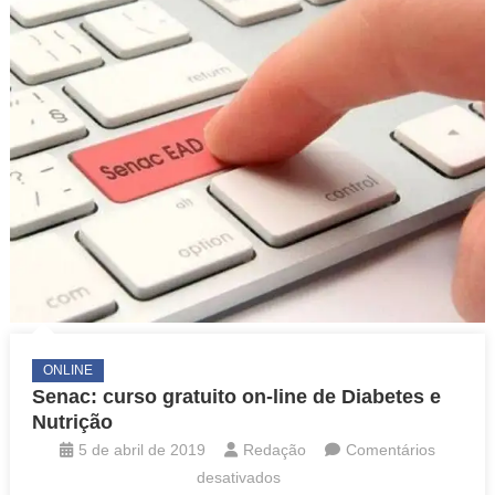
Reforma
da
Previdência
ONLINE
Senac: curso gratuito on-line de Diabetes e
Nutrição
5 de abril de 2019
Redação
Comentários
em
desativados