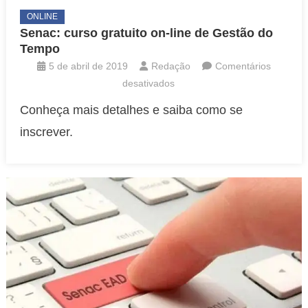
ONLINE
Senac: curso gratuito on-line de Gestão do
Tempo
5 de abril de 2019
Redação
Comentários
em
desativados
Senac:
Conheça mais detalhes e saiba como se
curso
inscrever.
gratuito
on-
line
de
Gestão
do
Tempo