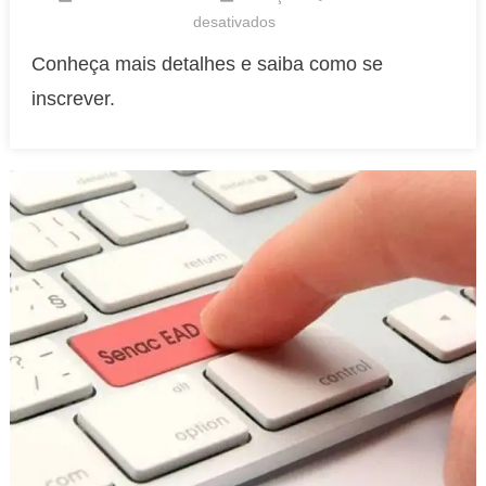
em
desativados
Senac:
Conheça mais detalhes e saiba como se
curso
inscrever.
gratuito
on-
line
de
‘Como
dar
Feedack?’