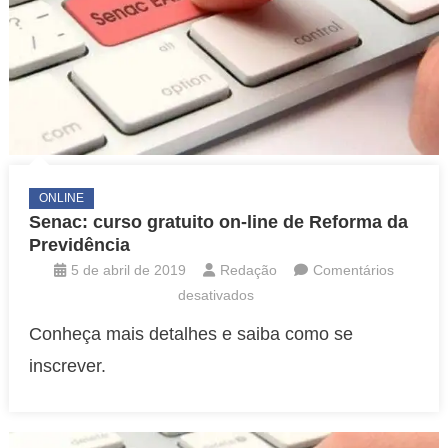
ONLINE
Senac: curso gratuito on-line de Reforma da
Previdência
5 de abril de 2019
Redação
Comentários
em
desativados
Senac:
Conheça mais detalhes e saiba como se
curso
inscrever.
gratuito
on-
line
de