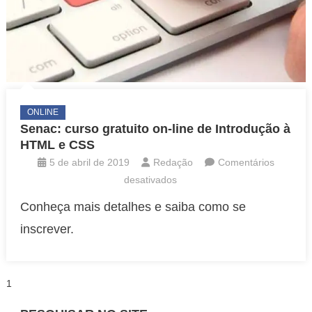
ONLINE
Senac: curso gratuito on-line de Introdução à
HTML e CSS
5 de abril de 2019
Redação
Comentários
em
desativados
Senac:
Conheça mais detalhes e saiba como se
curso
inscrever.
gratuito
on-
line
Paginação
1
de
Introdução