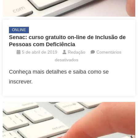
ONLINE
Senac: curso gratuito on-line de Inclusão de
Pessoas com Deficiência
5 de abril de 2019
Redação
Comentários
em
desativados
Senac:
Conheça mais detalhes e saiba como se
curso
inscrever.
gratuito
on-
line
de
Inclusão
de
Pessoas
com