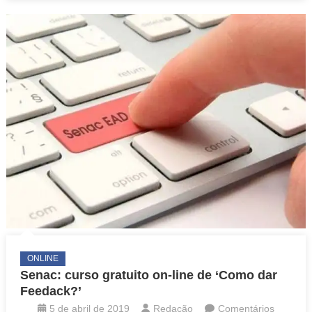
line
de
Autoliderança
ONLINE
Senac: curso gratuito on-line de ‘Como dar
Feedack?’
5 de abril de 2019
Redação
Comentários