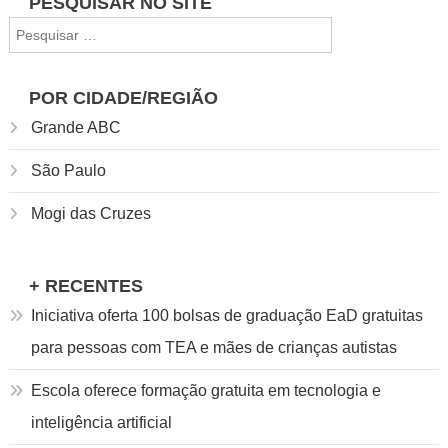
de
PESQUISAR NO SITE
à
Pesquisar
HTML
posts
por:
e
CSS
POR CIDADE/REGIÃO
Grande ABC
São Paulo
Mogi das Cruzes
+ RECENTES
Iniciativa oferta 100 bolsas de graduação EaD gratuitas
para pessoas com TEA e mães de crianças autistas
Escola oferece formação gratuita em tecnologia e
inteligência artificial