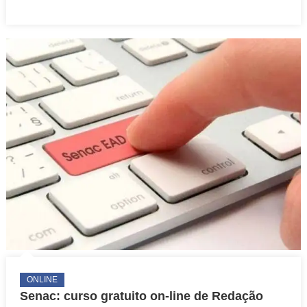
on-
line
de
Ferramentas
para
Liderança
de
Pessoas
ONLINE
Senac: curso gratuito on-line de Redação