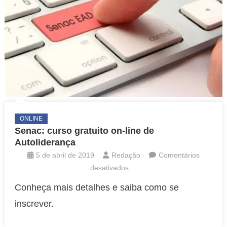
Deficiência
ONLINE
Senac: curso gratuito on-line de
Autoliderança
5 de abril de 2019
Redação
Comentários
em
desativados
Senac:
Conheça mais detalhes e saiba como se
curso
inscrever.
gratuito
on-