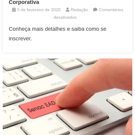
Corporativa
5 de fevereiro de 2020
Redação
Comentários
em
desativados
Senac:
Conheça mais detalhes e saiba como se
curso
inscrever.
gratuito
on-
line
de
Redação
Corporativa