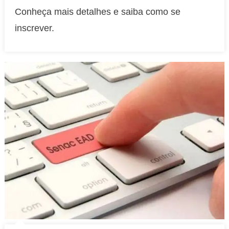
Senac:
Conheça mais detalhes e saiba como se
curso
inscrever.
gratuito
on-
line
de
Diabetes
e
Nutrição