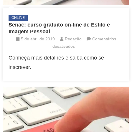
ONLINE
Senac: curso gratuito on-line de Estilo e
Imagem Pessoal
5 de abril de 2019
Redação
Comentários
em
desativados
Senac:
Conheça mais detalhes e saiba como se
curso
inscrever.
gratuito
on-
line
de
Estilo
e
Imagem
Pessoal