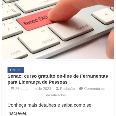
ONLINE
Senac: curso gratuito on-line de Ferramentas
para Liderança de Pessoas
26 de janeiro de 2023
Redação
Comentários
em
desativados
Senac:
Conheça mais detalhes e saiba como se
curso
inscrever.
gratuito