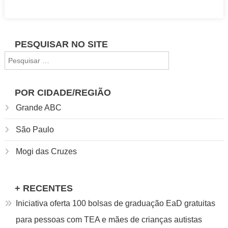
de
estudo
na
PESQUISAR NO SITE
Suécia:
Pesquisar
guia
por:
completo
para
POR CIDADE/REGIÃO
brasileiros
Grande ABC
São Paulo
Mogi das Cruzes
+ RECENTES
Iniciativa oferta 100 bolsas de graduação EaD gratuitas
para pessoas com TEA e mães de crianças autistas