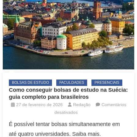
BOLSAS DE ESTUDO
FACULDADES
PRESENCIAIS
Como conseguir bolsas de estudo na Suécia:
guia completo para brasileiros
27 de fevereiro de 2026
Redação
Comentários
em
desativados
Como
É possível tentar bolsas simultaneamente em
conseguir
até quatro universidades. Saiba mais.
bolsas