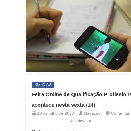
acont
nesta
sexta
(11)
NOTÍCIAS
Feira Online de Qualificação Profission
acontece nesta sexta (14)
13 de julho de 2023
Redação
Comentári
em
desativados
Feira