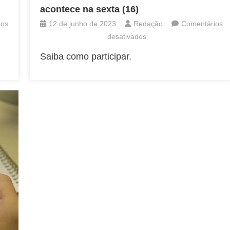
acontece na sexta (16)
ios
12 de junho de 2023
Redação
Comentários
em
desativados
Feira
Saiba como participar.
Online
de
Qualificação
Profissional
acontece
na
sexta
(16)