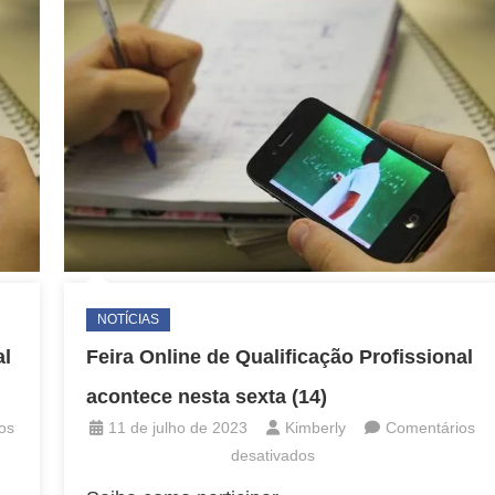
ece
acontece
nesta
sexta
(11)
NOTÍCIAS
al
Feira Online de Qualificação Profissional
acontece nesta sexta (14)
os
11 de julho de 2023
Kimberly
Comentários
em
desativados
Feira