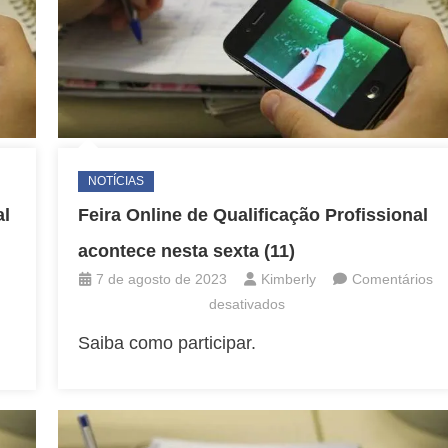
NOTÍCIAS
al
Feira Online de Qualificação Profissional
acontece nesta sexta (11)
7 de agosto de 2023
Kimberly
Comentários
em
desativados
Feira
Saiba como participar.
e
Online
de
ficação
Qualificação
sional
Profissional