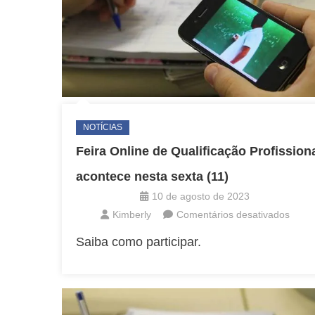
NOTÍCIAS
Feira Online de Qualificação Profission
acontece nesta sexta (11)
10 de agosto de 2023
em
Kimberly
Comentários desativados
Feira
Saiba como participar.
Onlin
de
Quali
Profis