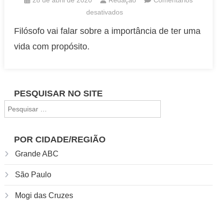
em
desativados
Mario
Filósofo vai falar sobre a importância de ter uma
Sergio
vida com propósito.
Cortella
faz
palestra
online
PESQUISAR NO SITE
gratuita
Pesquisar
nesta
por:
terça-
feira
POR CIDADE/REGIÃO
(28)
Grande ABC
São Paulo
Mogi das Cruzes