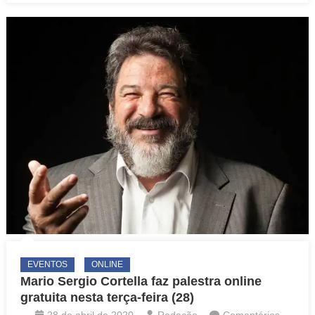
gratuito
e
online
na
área
de
literatura
EVENTOS
ONLINE
Mario Sergio Cortella faz palestra online
gratuita nesta terça-feira (28)
28 de abril de 2020
Redação
Comentários