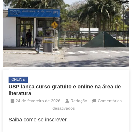
ONLINE
USP lança curso gratuito e online na área de
literatura
24 de fevereiro de 2026
Redação
Comentários
em
desativados
USP
Saiba como se inscrever.
lança
curso