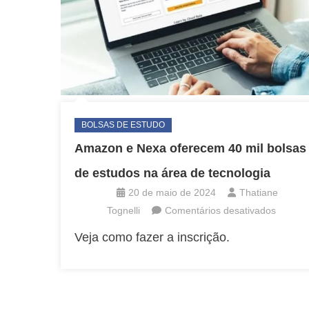
BOLSAS DE ESTUDO
Amazon e Nexa oferecem 40 mil bolsas
de estudos na área de tecnologia
20 de maio de 2024
Thatiane
em
Tognelli
Comentários desativados
Amazo
Veja como fazer a inscrição.
e
Nexa
oferec
40