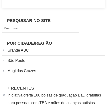
abre
6
mil
PESQUISAR NO SITE
vagas
Pesquisar
em
por:
cursos
gratuitos
POR CIDADE/REGIÃO
para
Grande ABC
crianças
e
São Paulo
adolescentes
Mogi das Cruzes
+ RECENTES
Iniciativa oferta 100 bolsas de graduação EaD gratuitas
para pessoas com TEA e mães de crianças autistas