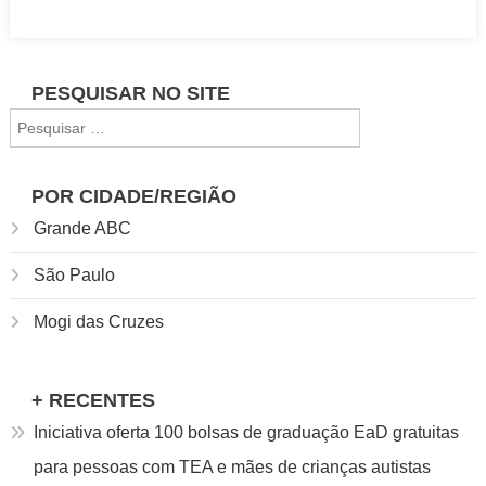
Chile
oferece
cursos
PESQUISAR NO SITE
gratuitos
Pesquisar
online
por:
em
diferentes
POR CIDADE/REGIÃO
áreas
Grande ABC
São Paulo
Mogi das Cruzes
+ RECENTES
Iniciativa oferta 100 bolsas de graduação EaD gratuitas
para pessoas com TEA e mães de crianças autistas