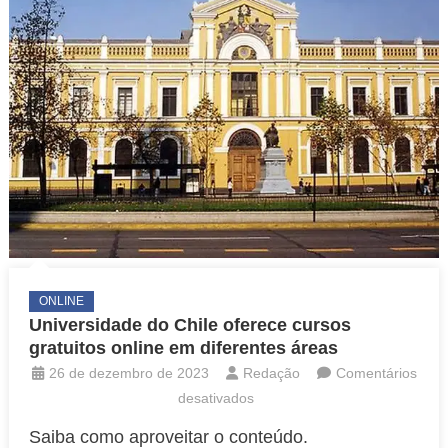
ONLINE
Universidade do Chile oferece cursos
gratuitos online em diferentes áreas
26 de dezembro de 2023
Redação
Comentários
em
desativados
Universidade
Saiba como aproveitar o conteúdo.
do