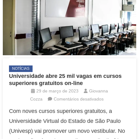
NOTÍCIAS
Universidade abre 25 mil vagas em cursos
superiores gratuitos on-line
29 de março de 2023
Giovanna
em
Cozza
Comentários desativados
Universidade
Com noves cursos superiores gratuitos, a
abre
Universidade Virtual do Estado de São Paulo
25
mil
(Univesp) vai promover um novo vestibular. No
vagas