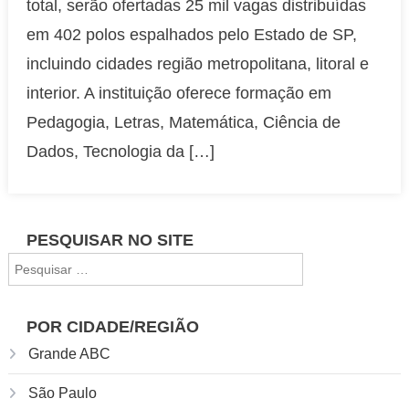
total, serão ofertadas 25 mil vagas distribuídas
em
em 402 polos espalhados pelo Estado de SP,
cursos
incluindo cidades região metropolitana, litoral e
superiores
gratuitos
interior. A instituição oferece formação em
on-
Pedagogia, Letras, Matemática, Ciência de
line
Dados, Tecnologia da […]
PESQUISAR NO SITE
Pesquisar
por:
POR CIDADE/REGIÃO
Grande ABC
São Paulo