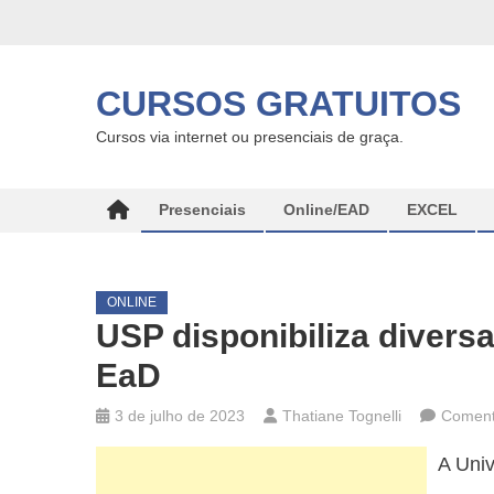
Skip
to
content
CURSOS GRATUITOS
Cursos via internet ou presenciais de graça.
Presenciais
Online/EAD
EXCEL
ONLINE
USP disponibiliza divers
EaD
3 de julho de 2023
Thatiane Tognelli
Coment
A Univ