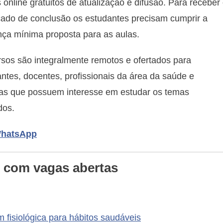
diversas
 online gratuitos de atualização e difusão. Para receber
vagas
icado de conclusão os estudantes precisam cumprir a
gratuitas
ça mínima proposta para as aulas.
para
cursos
sos são integralmente remotos e ofertados para
EaD
ntes, docentes, profissionais da área da saúde e
as que possuem interesse em estudar os temas
dos.
 WhatsApp
 com vagas abertas
fisiológica para hábitos saudáveis