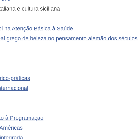
taliana e cultura siciliana
l na Atenção Básica à Saúde
al grego de beleza no pensamento alemão dos séculos
4
ico-práticas
nternacional
ão à Programação
 Américas
integrada