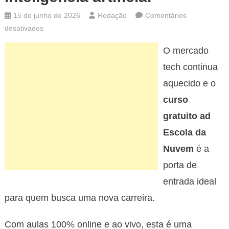
15 de junho de 2026
Redação
Comentários
em
desativados
Escola
O mercado
oferece
formação
tech continua
gratuita
aquecido e o
em
curso
tecnologia
gratuito ad
e
inteligência
Escola da
artificial
Nuvem
é a
porta de
entrada ideal
para quem busca uma nova carreira.
Com aulas 100% online e ao vivo, esta é uma