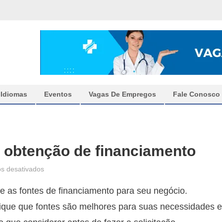
Idiomas
Eventos
Vagas De Empregos
Fale Conosco
: obtenção de financiamento
em
s desativados
Curso
e as fontes de financiamento para seu negócio.
gratuito
online
fique que fontes são melhores para suas necessidades e
HP: