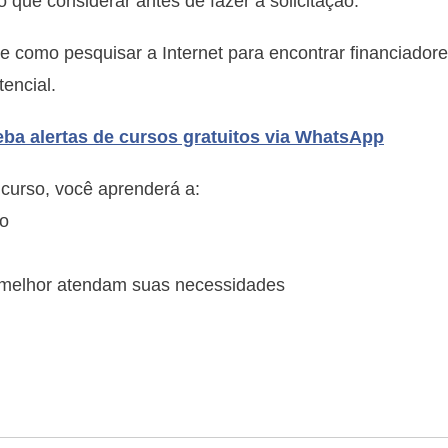
o que considerar antes de fazer a solicitação.
obtenção
de
e como pesquisar a Internet para encontrar financiador
financiamento
encial.
ba alertas de cursos gratuitos via WhatsApp
curso, você aprenderá a:
io
ue melhor atendam suas necessidades