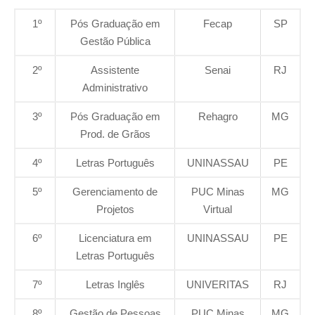
1º
Pós Graduação em
Fecap
SP
Gestão Pública
2º
Assistente
Senai
RJ
Administrativo
3º
Pós Graduação em
Rehagro
MG
Prod. de Grãos
4º
Letras Português
UNINASSAU
PE
5º
Gerenciamento de
PUC Minas
MG
Projetos
Virtual
6º
Licenciatura em
UNINASSAU
PE
Letras Português
7º
Letras Inglês
UNIVERITAS
RJ
8º
Gestão de Pessoas
PUC Minas
MG