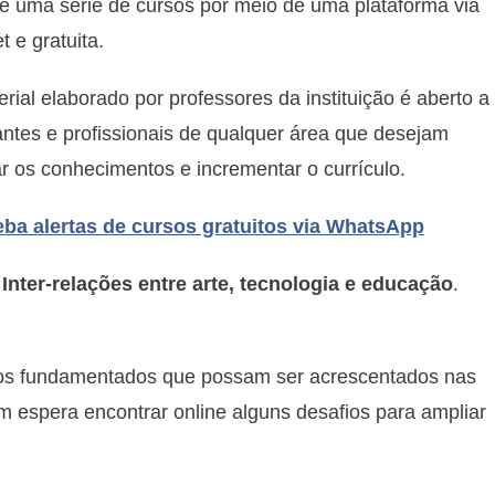
gratuito
e uma série de cursos por meio de uma plataforma via
e
t e gratuita.
on-
line
rial elaborado por professores da instituição é aberto a
de
ntes e profissionais de qualquer área que desejam
inter-
r os conhecimentos e incrementar o currículo.
relações
entre
arte,
ba alertas de cursos gratuitos via WhatsApp
tecnologia
e
e
Inter-relações entre arte, tecnologia e educação
.
educação
etos fundamentados que possam ser acrescentados nas
m espera encontrar online alguns desafios para ampliar