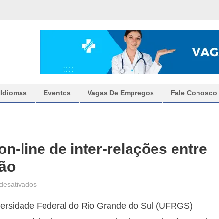
Idiomas
Eventos
Vagas De Empregos
Fale Conosco
n-line de inter-relações entre
ção
em
desativados
UFRGS:
versidade Federal do Rio Grande do Sul (UFRGS)
curso