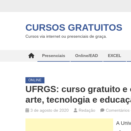
Skip
to
content
CURSOS GRATUITOS
Cursos via internet ou presenciais de graça.
Presenciais
Online/EAD
EXCEL
ONLINE
UFRGS: curso gratuito e o
arte, tecnologia e educa
3 de agosto de 2020
Redação
Comentários 
A Uni