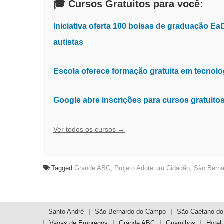
🎓 Cursos Gratuitos para você:
Iniciativa oferta 100 bolsas de graduação E
autistas
Escola oferece formação gratuita em tecnologia
Google abre inscrições para cursos gratuit
Ver todos os cursos →
Tagged
Grande ABC
,
Projeto Adote um Cidadão
,
São Bern
Navegação
de
Santo André
São Bernardo do Campo
São Caetano do
Vagas de Empregos
Grande ABC
Guarulhos
Hotel