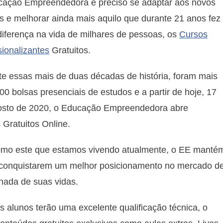
para
cação Empreendedora é preciso se adaptar aos novos
os
 e melhorar ainda mais aquilo que durante 21 anos fez
cursos
diferença na vida de milhares de pessoas, os
Cursos
gratuitos
sionalizantes
Gratuitos.
do
Educação
e essas mais de duas décadas de história, foram mais
Empreendedora
00 bolsas presenciais de estudos e a partir de hoje, 17
osto de 2020, o Educação Empreendedora abre
 Gratuitos Online.
omo este que estamos vivendo atualmente, o EE manté
 a conquistarem um melhor posicionamento no mercado d
nada de suas vidas.
 alunos terão uma excelente qualificação técnica, o