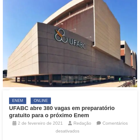
você
estudar
sozinho
ENEM
ONLINE
UFABC abre 380 vagas em preparatório
gratuito para o próximo Enem
2 de fevereiro de 2021
Redação
Comentários
em
desativados
UFABC