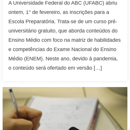
A Universidade Federal do ABC (UFABC) abriu
abre
ontem, 1° de fevereiro, as inscrições para a
380
vagas
Escola Preparatória. Trata-se de um curso pré-
em
universitário gratuito, que aborda conteúdos do
preparatório
Ensino Médio com foco na matriz de habilidades
gratuito
e competências do Exame Nacional do Ensino
para
o
Médio (ENEM). Neste ano, devido à pandemia,
próximo
o conteúdo será ofertado em versão […]
Enem