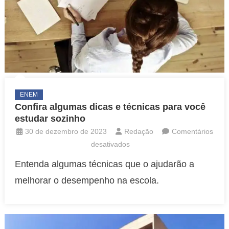
ENEM
Confira algumas dicas e técnicas para você
estudar sozinho
30 de dezembro de 2023
Redação
Comentários
em
desativados
Confira
Entenda algumas técnicas que o ajudarão a
algumas
melhorar o desempenho na escola.
dicas
e
técnicas
para