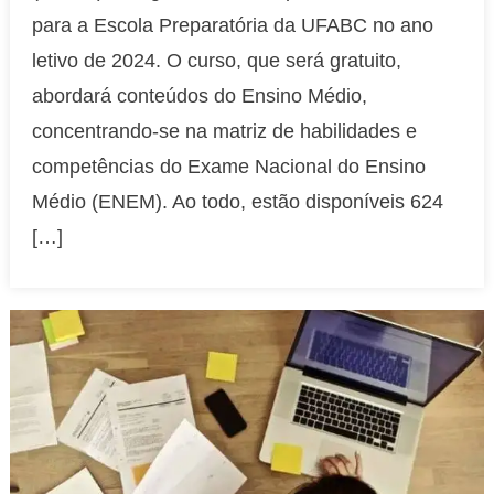
de
para a Escola Preparatória da UFABC no ano
processo
letivo de 2024. O curso, que será gratuito,
seletivo
abordará conteúdos do Ensino Médio,
para
concentrando-se na matriz de habilidades e
cursinho
gratuito
competências do Exame Nacional do Ensino
Médio (ENEM). Ao todo, estão disponíveis 624
[…]