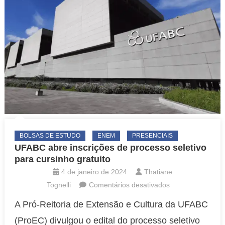
BOLSAS DE ESTUDO
ENEM
PRESENCIAIS
UFABC abre inscrições de processo seletivo
para cursinho gratuito
4 de janeiro de 2024
Thatiane
em
Tognelli
Comentários desativados
UFABC
A Pró-Reitoria de Extensão e Cultura da UFABC
abre
(ProEC) divulgou o edital do processo seletivo
inscrições