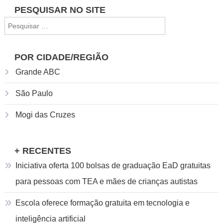
preparatório
PESQUISAR NO SITE
para
Pesquisar
o
por:
Enem
tem
POR CIDADE/REGIÃO
inscrições
Grande ABC
abertas
São Paulo
Mogi das Cruzes
+ RECENTES
Iniciativa oferta 100 bolsas de graduação EaD gratuitas
para pessoas com TEA e mães de crianças autistas
Escola oferece formação gratuita em tecnologia e
inteligência artificial