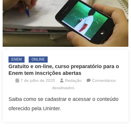
ENEM
ONLINE
Gratuito e on-line, curso preparatório para o
Enem tem inscrições abertas
7 de julho de 2020
Redação
Comentários
em
desativados
Gratuito
Saiba como se cadastrar e acessar o conteúdo
e
oferecido pela Uninter.
on-
line,
curso