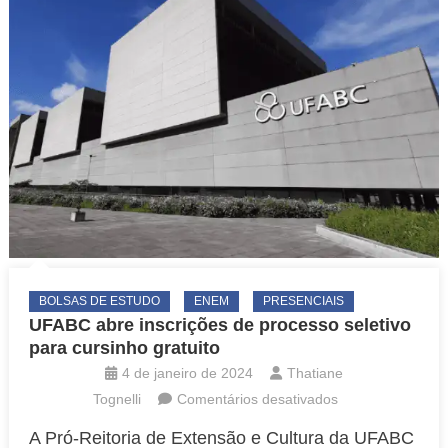
BOLSAS DE ESTUDO
ENEM
PRESENCIAIS
UFABC abre inscrições de processo seletivo
para cursinho gratuito
4 de janeiro de 2024
Thatiane
em
Tognelli
Comentários desativados
UFABC
A Pró-Reitoria de Extensão e Cultura da UFABC
abre