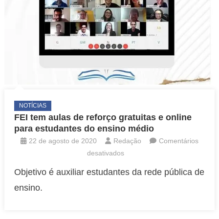
NOTÍCIAS
FEI tem aulas de reforço gratuitas e online
para estudantes do ensino médio
22 de agosto de 2020
Redação
Comentários
em
desativados
FEI
Objetivo é auxiliar estudantes da rede pública de
tem
ensino.
aulas
de
reforço