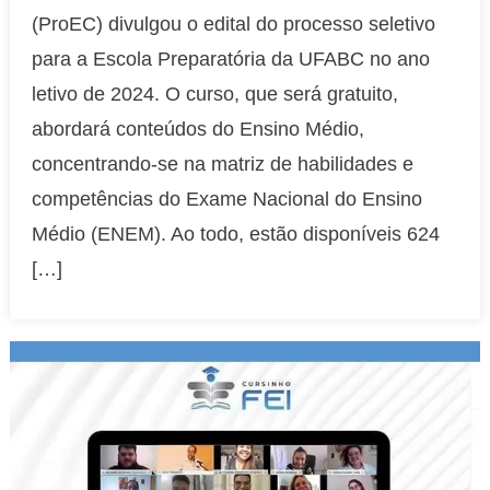
(ProEC) divulgou o edital do processo seletivo
inscrições
de
para a Escola Preparatória da UFABC no ano
processo
letivo de 2024. O curso, que será gratuito,
seletivo
abordará conteúdos do Ensino Médio,
para
concentrando-se na matriz de habilidades e
cursinho
gratuito
competências do Exame Nacional do Ensino
Médio (ENEM). Ao todo, estão disponíveis 624
[…]