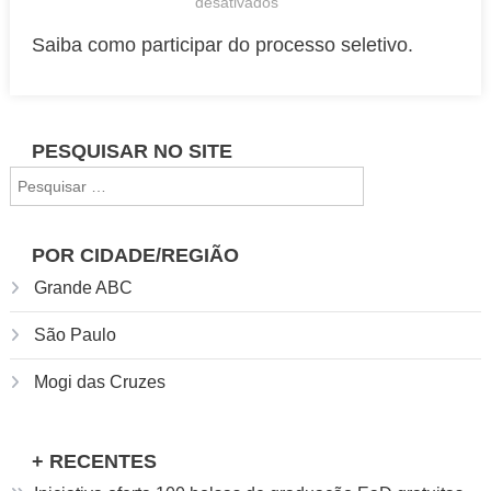
em
desativados
Singular
Saiba como participar do processo seletivo.
Anglo
oferece
bolsas
de
PESQUISAR NO SITE
estudos
Pesquisar
no
por:
Grande
ABC;
POR CIDADE/REGIÃO
inscrições
Grande ABC
gratuitas
São Paulo
Mogi das Cruzes
+ RECENTES