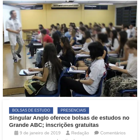
gratuitas
e
online
para
estudantes
do
ensino
médio
BOLSAS DE ESTUDO
PRESENCIAIS
Singular Anglo oferece bolsas de estudos no
Grande ABC; inscrições gratuitas
9 de janeiro de 2019
Redação
Comentários