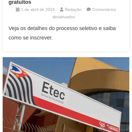
gratuitos
1 de abril de 2024
Redação
Comentários
em
desativados
ETEC
Veja os detalhes do processo seletivo e saiba
abre
como se inscrever.
inscrições
para
cursos
técnicos
gratuitos