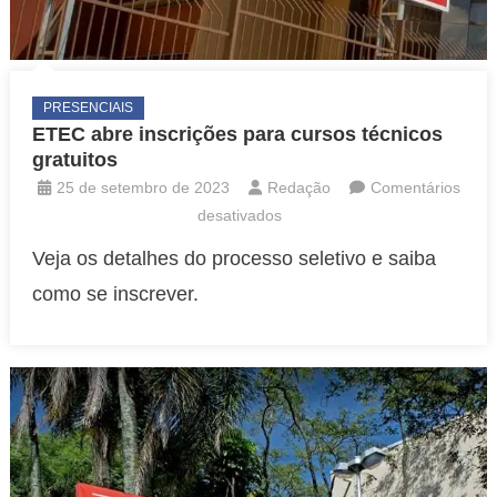
PRESENCIAIS
ETEC abre inscrições para cursos técnicos
gratuitos
25 de setembro de 2023
Redação
Comentários
em
desativados
ETEC
Veja os detalhes do processo seletivo e saiba
abre
como se inscrever.
inscrições
para
cursos
técnicos
gratuitos