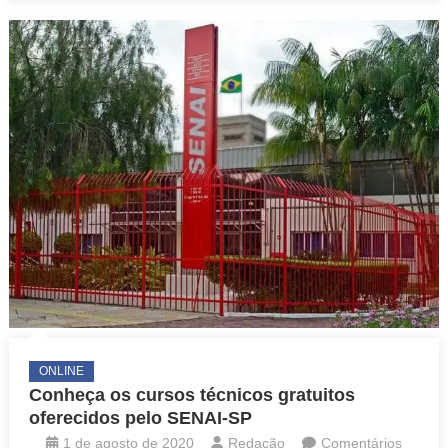
inscrições
para
cursos
técnicos
gratuitos
ONLINE
Conheça os cursos técnicos gratuitos
oferecidos pelo SENAI-SP
1 de agosto de 2020
Redação
Comentários