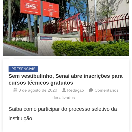
PRESENCIAIS
Sem vestibulinho, Senai abre inscrições para
cursos técnicos gratuitos
3 de agosto de 2020
Redação
Comentários
em
desativados
Sem
Saiba como participar do processo seletivo da
vestibulinho,
instituição.
Senai
abre