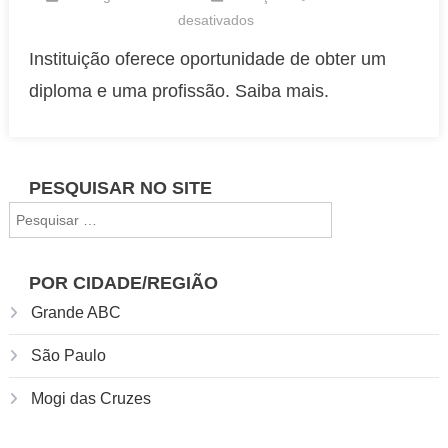
em
desativados
Conheça
Instituição oferece oportunidade de obter um
os
diploma e uma profissão. Saiba mais.
cursos
técnicos
gratuitos
oferecidos
PESQUISAR NO SITE
pelo
Pesquisar
SENAI-
por:
SP
POR CIDADE/REGIÃO
Grande ABC
São Paulo
Mogi das Cruzes