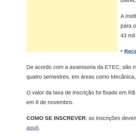
oferec
A inst
para o
43 mil
‣
Rece
De acordo com a assessoria da ETEC, são m
quatro semestres, em áreas como Mecânica, 
O valor da taxa de inscrição foi fixado em R$
em 8 de novembro.
COMO SE INSCREVER
: as inscrições devem
aqui
).