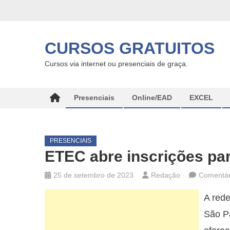
Skip
to
content
CURSOS GRATUITOS
Cursos via internet ou presenciais de graça.
Presenciais
Online/EAD
EXCEL
PRESENCIAIS
ETEC abre inscrições par
25 de setembro de 2023
Redação
Comentár
A red
São Pa