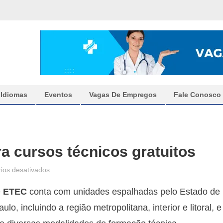
Idiomas
Eventos
Vagas De Empregos
Fale Conosco
a cursos técnicos gratuitos
em
ios desativados
ETEC
e
ETEC
conta com unidades espalhadas pelo Estado de
abre
inscrições
ulo, incluindo a região metropolitana, interior e litoral, e
para