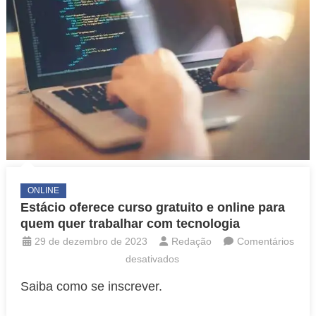
ONLINE
Estácio oferece curso gratuito e online para
quem quer trabalhar com tecnologia
29 de dezembro de 2023
Redação
Comentários
em
desativados
Estácio
Saiba como se inscrever.
oferece
curso