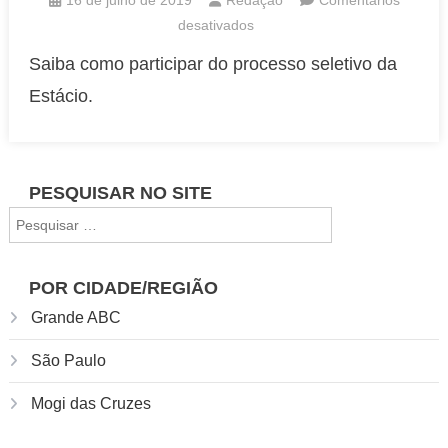
em
desativados
Estácio
Saiba como participar do processo seletivo da
abre
Estácio.
vestibular
gratuito
e
oferece
PESQUISAR NO SITE
bolsas
Pesquisar
de
por:
estudo
de
POR CIDADE/REGIÃO
até
Grande ABC
100%
São Paulo
Mogi das Cruzes