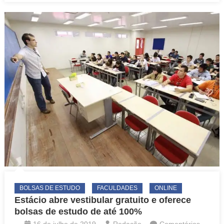
gratuito
e
online
para
quem
quer
trabalhar
com
tecnologia
BOLSAS DE ESTUDO
FACULDADES
ONLINE
Estácio abre vestibular gratuito e oferece
bolsas de estudo de até 100%
16 de julho de 2019
Redação
Comentários