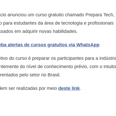
curso
gratuito
e
cio anunciou um curso gratuito chamado Prepara Tech,
online
o para estudantes da área de tecnologia e profissionais
para
ssados em adquirir novas habilidades.
quem
quer
ba alertas de cursos gratuitos via WhatsApp
trabalhar
com
tivo do curso é preparar os participantes para a indústri
tecnologia
ntemente do nível de conhecimento prévio, com o intuito
rentados pelo setor no Brasil.
dem ser realizadas por meio
deste link
.