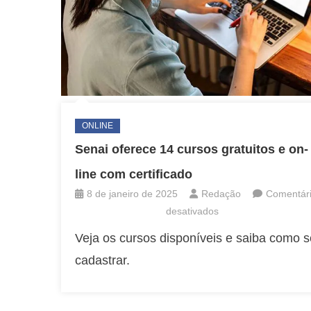
ONLINE
Senai oferece 14 cursos gratuitos e on-
line com certificado
8 de janeiro de 2025
Redação
Comentár
em
desativados
Senai
Veja os cursos disponíveis e saiba como s
oferece
cadastrar.
14
cursos
gratuitos