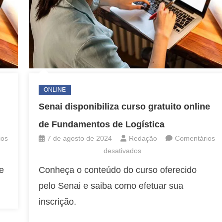
ONLINE
Senai disponibiliza curso gratuito online
de Fundamentos de Logística
ios
7 de agosto de 2024
Redação
Comentários
em
desativados
Senai
e
Conheça o conteúdo do curso oferecido
disponibiliza
pelo Senai e saiba como efetuar sua
curso
gratuito
inscrição.
online