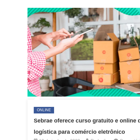
e
on-
line
com
certificado
ONLINE
Sebrae oferece curso gratuito e online 
logística para comércio eletrônico